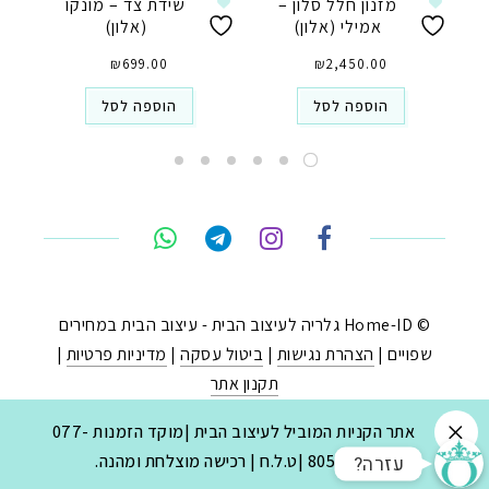
מזנון חלל סלון –
שידת צד – מונקו
אמילי (אלון)
(אלון)
₪
699.00
₪
2,450.00
הוספה לסל
הוספה לסל
טלפון
ואטסאפ
פייסבוק מסנג'ר
ניווט בוויז
© Home-ID גלריה לעיצוב הבית - עיצוב הבית במחירים
שפויים |
הצהרת נגישות
|
ביטול עסקה
|
מדיניות פרטיות
|
נסטגרם
תקנון אתר
נבנה ב-
ע"י:
יעד פתרונות
|
בניית חנויות באינטרנט
.
אתר הקניות המוביל לעיצוב הבית |מוקד הזמנות 077-
?עזרה
8053030 |ט.ל.ח | רכישה מוצלחת ומהנה.