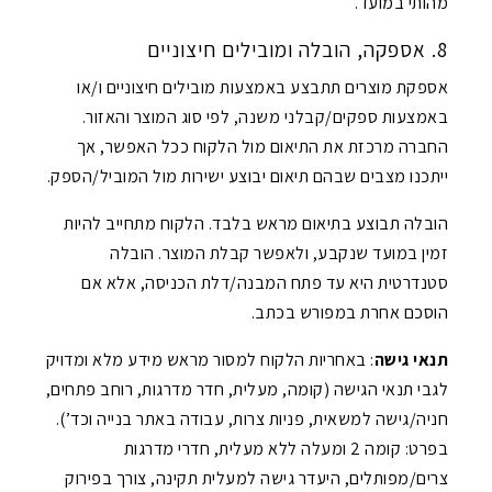
מהותי במועד.
8. אספקה, הובלה ומובילים חיצוניים
אספקת מוצרים תתבצע באמצעות מובילים חיצוניים ו/או
באמצעות ספקים/קבלני משנה, לפי סוג המוצר והאזור.
החברה מרכזת את התיאום מול הלקוח ככל האפשר, אך
ייתכנו מצבים שבהם תיאום יבוצע ישירות מול המוביל/הספק.
הובלה תבוצע בתיאום מראש בלבד. הלקוח מתחייב להיות
זמין במועד שנקבע, ולאפשר קבלת המוצר. הובלה
סטנדרטית היא עד פתח המבנה/דלת הכניסה, אלא אם
הוסכם אחרת במפורש בכתב.
תנאי גישה
: באחריות הלקוח למסור מראש מידע מלא ומדויק
לגבי תנאי הגישה (קומה, מעלית, חדר מדרגות, רוחב פתחים,
חניה/גישה למשאית, פניות צרות, עבודה באתר בנייה וכד’).
בפרט: קומה 2 ומעלה ללא מעלית, חדרי מדרגות
צרים/מפותלים, היעדר גישה למעלית תקינה, צורך בפירוק