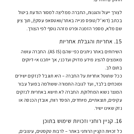
לצורך ייעול והוגנות, החברה ממליצה למסור הודעת ביטול
בכתב (דוא״ל/טופס פנייה באתר/וואטסאפ עסקי), תוך ציון
שם מלא, מספר הזמנה ופרט מזהה נוסף לפי הצורך.
15. אחריות והגבלת אחריות
השירותים באתר ניתנים כפי שהם (AS IS). החברה עושה
מאמצים להציג מידע מדויק ועדכני, אך ייתכנו אי-דיוקים
בתום לב.
ככל שתוטל אחריות על החברה – היא תוגבל לנזקים ישירים
ומוכחים בלבד, ועד לגובה התמורה ששולמה בפועל עבור
המוצר נשוא המחלוקת. החברה לא תישא באחריות לנזקים
עקיפים, תוצאתיים, מיוחדים, הפסד רווח, אובדן הכנסה או
נזק שאינו ישיר.
16. קניין רוחני וזכויות שימוש בתוכן
כל זכויות הקניין הרוחני באתר – לרבות טקסטים, עיצובים,