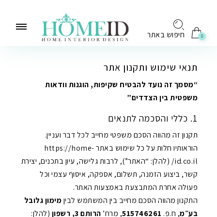
לתוכן
חיפוש באתר
0
תנאי שימוש ותקנון אתר
“מסמך זה נועד להבטיח שקיפות, הוגנות וודאות
משפטית בין הצדדים”
1. כללי והסכמה לתנאים
תקנון זה מהווה הסכם משפטי מחייב לכל דבר ועניין.
הוראותיו חלות על כל שימוש באתר ‎https://home-
id.co.il/ (להלן: “האתר”), לרבות גלישה, עיון בתכנים, יצירת
קשר, ביצוע הזמנה, תשלום, אספקה, איסוף עצמי וכל
פעולה אחרת המתבצעת באמצעות האתר.
התקנון מהווה הסכם מחייב בין המשתמש לבין
מימון גלובל
בע״מ
, ח.פ.
515746261
, מרח’
הרותם 3, רשפון
(להלן: