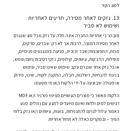
לסוג הקיר.
13. נזקים לאחר מסירה, חריגים לאחריות
ושימוש לא סביר
מובהר כי אחריות החברה אינה חלה על נזק מכל סוג שנגרם
לאחר מסירת המוצר, לרבות אך לא רק: שברים, סדקים,
מכות, התפוצצות/שבר זכוכית, פגיעה במנגנונים פנימיים,
מסילות, הדבקות, עיוותים, קילופים, נזקי רטיבות/חום/שמש,
או כל נזק אחר שנגרם עקב שימוש שאינו סביר, שימוש
בניגוד להנחיות, רשלנות, חבלה, התקנה לקויה, שינוי, פירוק
או פעולה שבוצעה על-ידי הלקוח ו/או מי מטעמו.
הלקוח מאשר כי מוצרים העשויים מציפוי פורניר ו/או MDF
רגישים למים ולחות ואינם מיועדים למגע עם נוזלים. מגע
כאמור עלול לגרום להתנפחות, בועות, עיוותים ו/או נזק בלתי
הפיך – ובמקרים כאלה לא תחול אחריות.