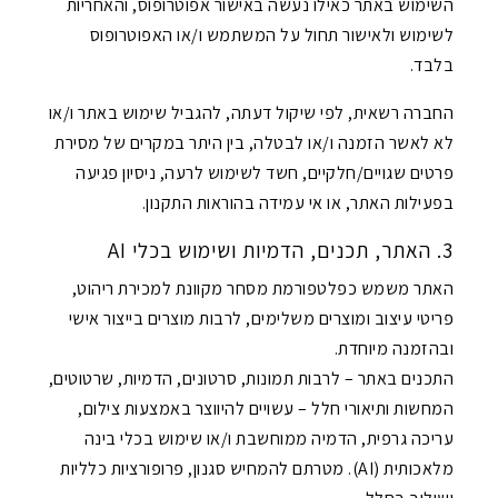
השימוש באתר כאילו נעשה באישור אפוטרופוס, והאחריות
לשימוש ולאישור תחול על המשתמש ו/או האפוטרופוס
בלבד.
החברה רשאית, לפי שיקול דעתה, להגביל שימוש באתר ו/או
לא לאשר הזמנה ו/או לבטלה, בין היתר במקרים של מסירת
פרטים שגויים/חלקיים, חשד לשימוש לרעה, ניסיון פגיעה
בפעילות האתר, או אי עמידה בהוראות התקנון.
3. האתר, תכנים, הדמיות ושימוש בכלי AI
האתר משמש כפלטפורמת מסחר מקוונת למכירת ריהוט,
פריטי עיצוב ומוצרים משלימים, לרבות מוצרים בייצור אישי
ובהזמנה מיוחדת.
התכנים באתר – לרבות תמונות, סרטונים, הדמיות, שרטוטים,
המחשות ותיאורי חלל – עשויים להיווצר באמצעות צילום,
עריכה גרפית, הדמיה ממוחשבת ו/או שימוש בכלי בינה
מלאכותית (AI). מטרתם להמחיש סגנון, פרופורציות כלליות