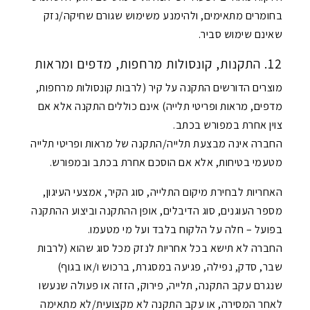
בחומרים מתאימים, ולהימנע משימוש שגורם שחיקה/נזק
שאינם שימוש סביר.
12. התקנות, קונסולות מרחפות, מדפים ומראות
מוצרים הדורשים התקנה על קיר (לרבות קונסולות מרחפות,
מדפים, מראות ופריטי תלייה) אינם כוללים התקנה אלא אם
צוין אחרת במפורש בכתב.
החברה אינה מבצעת תלייה/התקנה של מראות ופריטי תלייה
מטעמי בטיחות, אלא אם הוסכם אחרת בכתב ובמפורש.
האחריות לבחירת מיקום התלייה, סוג הקיר, אמצעי העיגון,
מספר העוגנים, סוג הדיבלים, אופן ההתקנה וביצוע ההתקנה
בפועל – חלה על הלקוח בלבד ועל מי מטעמו.
החברה לא תישא בכל אחריות לנזק מכל סוג שהוא (לרבות
שבר, סדק, נפילה, פגיעה במסגרת, ברכוש ו/או בגוף)
שנגרם עקב התקנה, תלייה, פירוק, הזזה או פעולה שנעשו
לאחר המסירה, או עקב התקנה לא מקצועית/לא מתאימה