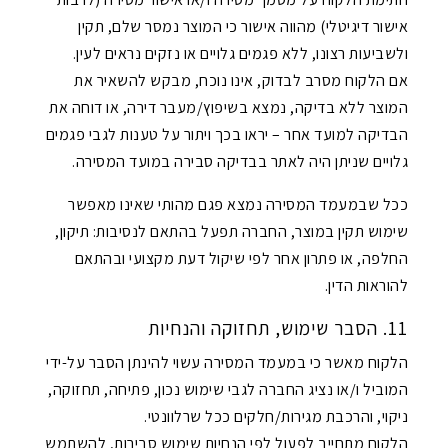
אישור דיגיטלי) מהווה אישור כי המוצר נמסר שלם, תקין
ולשביעות רצונו, ללא פגמים גלויים או נזקים נראים לעין.
אם הלקוח מסרב לבדוק, אינו נוכח, מבקש להשאיר את
המוצר ללא בדיקה, נמצא בשיפוץ/מעבר דירה, או דוחה את
הבדיקה למועד אחר – יראו בכך ויתור על טענות לגבי פגמים
גלויים שניתן היה לאתר בבדיקה סבירה במועד המסירה.
ככל שבמעמד המסירה נמצא פגם מהותי שאינו מאפשר
שימוש תקין במוצר, החברה תפעל בהתאם לנסיבות: תיקון,
החלפה, או פתרון אחר לפי שיקול דעת מקצועי ובהתאם
להוראות הדין.
11. הסבר שימוש, תחזוקה והנחיות
הלקוח מאשר כי במעמד המסירה עשוי להינתן הסבר על-ידי
המוביל ו/או נציג החברה לגבי שימוש נכון, פתיחה, תחזוקה,
ניקוי, והרכבת מגירות/חלקים ככל שרלוונטי.
הלקוח מתחייב לפעול לפי הנחיות שימוש סבירות, להשתמש