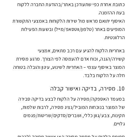
כתובת אחרת כפי שתעודכן באתר/בהודעת החברה ללקוח
בעת ההזמנה.
האיסוף יתואם מראש מול שירות הלקוחות באמצעי התקשורת
המופיעים באתר (טלפון/ווטסאפ/מייל) ובשעות הפעילות
הרלוונטיות.
באחריות הלקוח להגיע עם רכב מתאים, אמצעי
קשירה/הגנה, וכוח אדם להעמסה לפי הצורך. מרגע מסירת
המוצר באיסוף עצמי – האחריות לשינוע, עיגון והובלה בטוחה
חלה על הלקוח בלבד.
10. מסירה, בדיקה ואישור קבלה
במעמד האספקה/מסירה על הלקוח לבצע בדיקה סבירה
של המוצר בנוכחות המוביל/נציג מסירה, לרבות שלמות,
תקינות, צבע/גוון כללי, ושברים/סדקים/שריטות/פגמים
גלויים.
חתימת הלקוח על מסמך מסירה ו/או אישור מסירה (לרבות