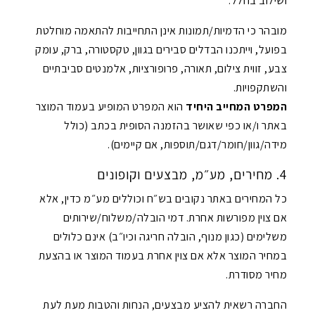
ושילוב בחלל.
מובהר כי הדמיות/תמונות אינן התחייבות להתאמה מוחלטת
בפועל, וייתכנו הבדלים סבירים בגוון, טקסטורה, ברק, עומק
צבע, זווית צילום, תאורה, פרופורציות, אלמנטים סביבתיים
והשתקפויות.
המפרט המחייב היחיד
הוא המפרט המופיע בעמוד המוצר
באתר ו/או כפי שאושר בהזמנה הסופית בכתב (כולל
מידה/גוון/חומר/דגם/תוספות, אם קיימים).
4. מחירים, מע״מ, מבצעים וקופונים
כל המחירים באתר נקובים בש״ח וכוללים מע״מ כדין, אלא
אם צוין מפורשות אחרת. דמי הובלה/משלוח/שירותים
משלימים (כגון מנוף, הובלה חריגה וכיו״ב) אינם כלולים
במחיר המוצר אלא אם צוין אחרת בעמוד המוצר או בהצעת
מחיר מסודרת.
החברה רשאית להציע מבצעים, הנחות והטבות מעת לעת