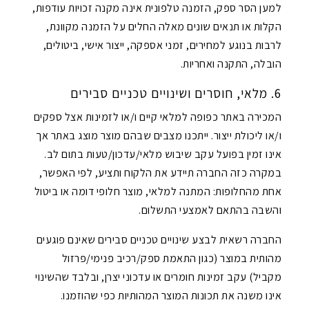
למען הסר ספק, הזמנה טלפונית אינה מקנה זכויות עודפות,
הקלות או תנאים שונים מאלה החלים על הזמנה מקוונת,
לרבות בנוגע למחירים, זמני אספקה, ייצור אישי, ביטולים,
הובלה, התקנה ואחריות.
6. מלאי, חוסרים ושינויים טכניים סבירים
המכירה באתר כפופה למלאי קיים ו/או לזמינות אצל ספקים
ו/או ליכולת ייצור. ייתכנו מצבים שבהם מוצר מוצג באתר אך
אינו זמין בפועל עקב שיבוש מלאי/עדכון/טעות בתום לב.
במקרה כזה החברה תיידע את הלקוח ותציע, לפי האפשר,
אחת מהחלופות: המתנה למלאי, מוצר חלופי דומה או ביטול
והשבה בהתאם לאמצעי התשלום.
החברה רשאית לבצע שינויים טכניים סבירים שאינם פוגעים
מהותית במוצר (כגון התאמת ספק/רכיב פנימי/פרזול
מקביל) עקב זמינות חומרים או עדכוני יצרן, ובלבד שהשינוי
אינו משנה את תכונות המוצר המהותיות כפי שהוזמנו.