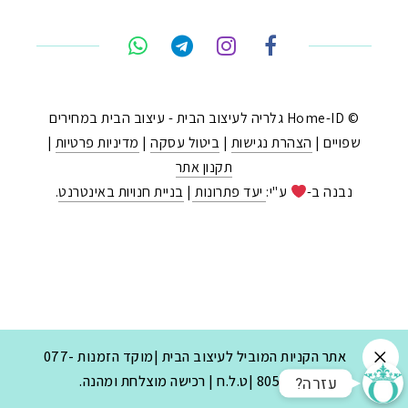
© Home-ID גלריה לעיצוב הבית - עיצוב הבית במחירים
טלפון
שפויים |
הצהרת נגישות
|
ביטול עסקה
|
מדיניות פרטיות
|
תקנון אתר
ואטסאפ
נבנה ב-
ע"י:
יעד פתרונות
|
בניית חנויות באינטרנט
.
פייסבוק מסנג'ר
ניווט בוויז
נסטגרם
אתר הקניות המוביל לעיצוב הבית |מוקד הזמנות 077-
?עזרה
8053030 |ט.ל.ח | רכישה מוצלחת ומהנה.