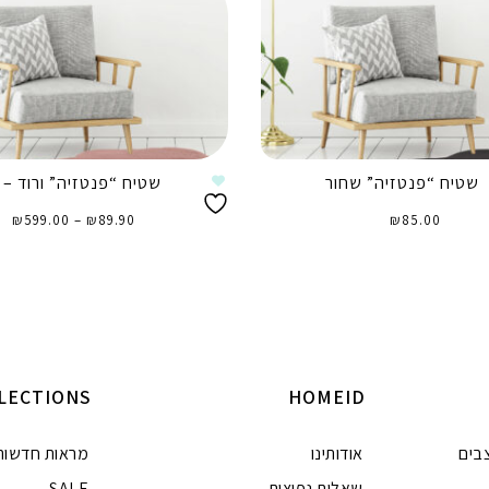
שטיח “פנטזיה” שחור
שטיח “פנטזיה” ורוד – A.S.A
טו
85.00
₪
89.90
₪
–
599.00
₪
מח
עד
⁦₪599.00⁩
הוספה לסל
בחר אפשרויות
LECTIONS
HOMEID
בים
אודותינו
מראות חדשות
שאלות נפוצות
SALE