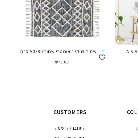
שטיח שיקי גיאומטרי שחור 50/80 ס”מ
וח
ירים:
75.00
₪
⁦₪89.90⁩
הוספה לסל
CUSTOMERS
COL
התחבר/הרשמה
מוצרים שאהבתי