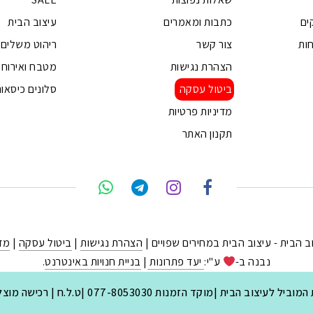
ים
כתבות ומאמרים
עיצוב הבית
ות
צור קשר
ריהוט משלים
הצהרת נגישות
מטבח ואירוח
ביטול עסקה
סלונים כיסאות
מדיניות פרטיות
תקנון האתר
הצהרת נגישות
|
ביטול עסקה
|
מדי
נבנה ב-
ע"י:
יעד פתרונות
|
בניית חנויות באינטרנט
.
יצוב הבית |מוקד הזמנות 077-8053030 |ט.ל.ח | רכישה מוצלחת ומהנה.