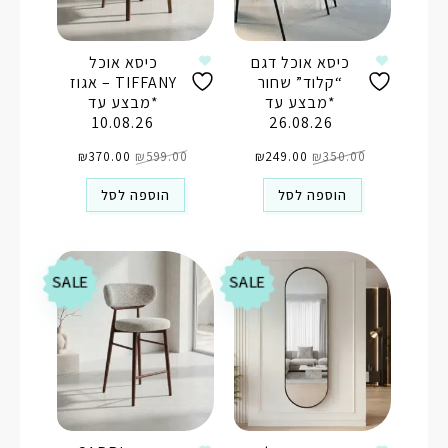
כיסא אוכל דגם
כיסא אוכל
“קלוד” שחור
TIFFANY – אגוז
*מבצע עד
*מבצע עד
10.08.26
26.08.26
המחיר
המחיר
המחיר
המחיר
350.00
₪
המקורי
249.00
₪
הנוכחי
599.00
₪
המקורי
370.00
₪
הנוכחי
היה:
הוא:
היה:
הוא:
₪370.00.
₪599.00.
₪249.00.
₪350.00.
הוספה לסל
הוספה לסל
SALE
SALE