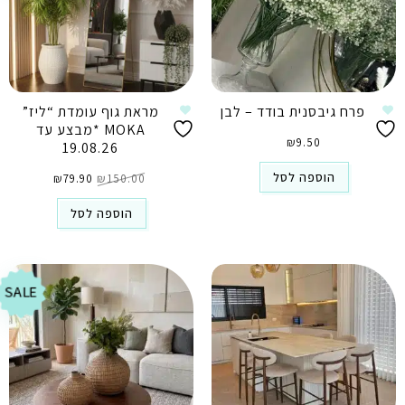
פרח גיבסנית בודד – לבן
מראת גוף עומדת “ליז”
MOKA *מבצע עד
₪
9.50
19.08.26
המחיר
המחיר
הוספה לסל
150.00
₪
79.90
המקורי
₪
הנוכחי
היה:
הוא:
₪79.90.
₪150.00.
הוספה לסל
SALE