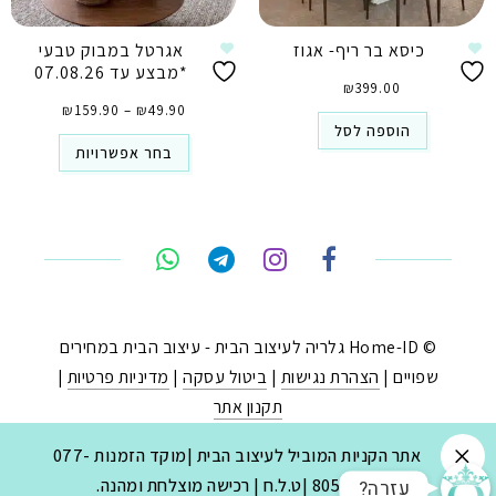
כיסא בר ריף- אגוז
אגרטל במבוק טבעי
*מבצע עד 07.08.26
₪
399.00
טווח
49.90
₪
–
159.90
₪
מחירים:
⁦₪49.90⁩
הוספה לסל
עד
⁦₪159.90⁩
בחר אפשרויות
טלפון
ואטסאפ
פייסבוק מסנג'ר
ניווט בוויז
© Home-ID גלריה לעיצוב הבית - עיצוב הבית במחירים
שפויים |
הצהרת נגישות
|
ביטול עסקה
|
מדיניות פרטיות
|
נסטגרם
תקנון אתר
נבנה ב-
ע"י:
יעד פתרונות
|
בניית חנויות באינטרנט
.
אתר הקניות המוביל לעיצוב הבית |מוקד הזמנות 077-
?עזרה
8053030 |ט.ל.ח | רכישה מוצלחת ומהנה.