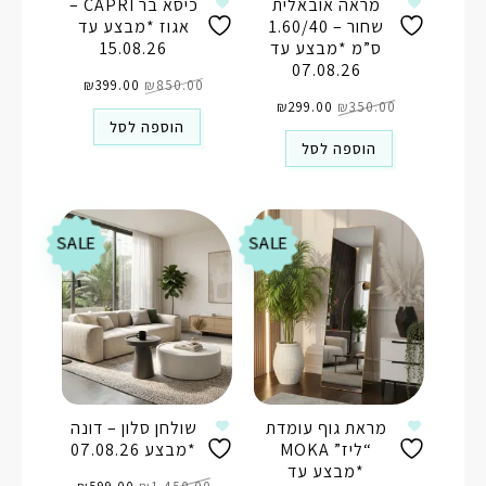
מראה אובאלית
כיסא בר CAPRI –
שחור – 1.60/40
אגוז *מבצע עד
ס”מ *מבצע עד
15.08.26
07.08.26
המחיר
המחיר
850.00
₪
המקורי
399.00
₪
הנוכחי
המחיר
המחיר
היה:
הוא:
350.00
₪
המקורי
299.00
₪
הנוכחי
₪850.00.
₪399.00.
היה:
הוא:
הוספה לסל
₪299.00.
₪350.00.
הוספה לסל
SALE
SALE
מראת גוף עומדת
שולחן סלון – דונה
“ליז” MOKA
*מבצע 07.08.26
*מבצע עד
המחיר
המחיר