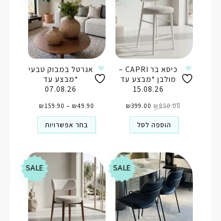
כיסא בר CAPRI –
אגרטל במבוק טבעי
מולבן *מבצע עד
*מבצע עד
07.08.26
15.08.26
המחיר
המחיר
טווח
850.00
₪
המקורי
399.00
₪
הנוכחי
49.90
₪
–
159.90
₪
מחירים:
היה:
הוא:
⁦₪49.90⁩
₪850.00.
₪399.00.
עד
⁦₪159.90⁩
הוספה לסל
בחר אפשרויות
SALE
SALE