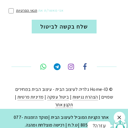
אני מאשר/ת את
תנאי הפרטיות
טלפון
ואטסאפ
פייסבוק מסנג'ר
ניווט בוויז
© Home-ID גלריה לעיצוב הבית - עיצוב הבית במחירים
שפויים |
הצהרת נגישות
|
ביטול עסקה
|
מדיניות פרטיות
|
נסטגרם
תקנון אתר
נבנה ב-
ע"י:
יעד פתרונות
|
בניית חנויות באינטרנט
.
אתר הקניות המוביל לעיצוב הבית |מוקד הזמנות 077-
?עזרה
8053030 |ט.ל.ח | רכישה מוצלחת ומהנה.