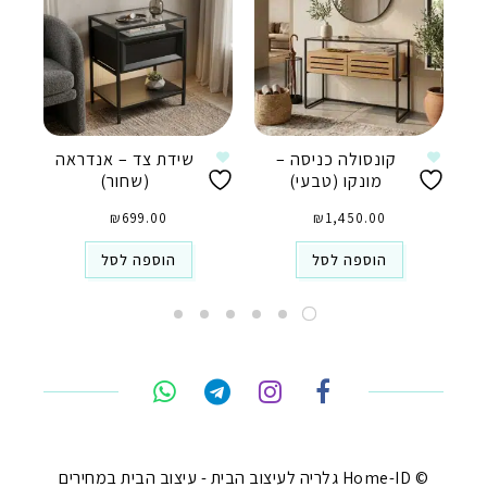
קונסולה כניסה –
שידת צד – אנדראה
מונקו (טבעי)
(שחור)
₪
699.00
₪
1,450.00
הוספה לסל
הוספה לסל
טלפון
ואטסאפ
פייסבוק מסנג'ר
ניווט בוויז
© Home-ID גלריה לעיצוב הבית - עיצוב הבית במחירים