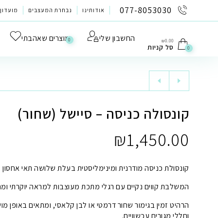
לתוכן
077-8053030
אודותינו
נבחרת המעצבים
מועדון 
החשבון שלי
מוצרים שאהבתי
0
₪
0.00
סל קניות
0
קונסולה כניסה – סיישל (שחור)
₪
1,450.00
קונסולת כניסה מודרנית ומינימליסטית בעלת שלושה תאי אחסון
המשלבת קווים נקיים עם רגלי מתכת מעוצבות למראה יוקרתי ומ
הרהיט זמין בגימור שחור דרמטי או לבן קלאסי, ומתאים באופן מו
וחללי מגורים עכשוויים.