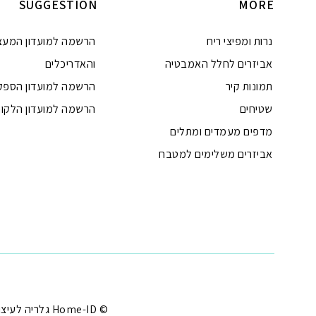
SUGGESTION
MORE
נרות ומפיצי ריח
הרשמה למועדון המעצ
אביזרים לחלל האמבטיה
והאדריכלים
תמונות קיר
הרשמה למועדון הספק
שטיחים
הרשמה למועדון הלקוח
מדפים מעמדים ומתלים
אביזרים משלימים למטבח
טלפון
ואטסאפ
פייסבוק מסנג'ר
ניווט בוויז
נסטגרם
© Home-ID גלריה לעיצוב הבית - עיצוב הבית במחירים שפויים |