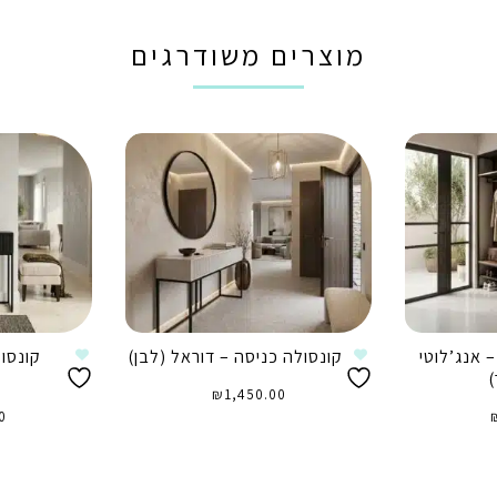
מוצרים משודרגים
 אנג’לוטי
קונסולה כניסה – דוראל (לבן)
קונסו
)
₪
1,450.00
0
הוספה לסל
ה