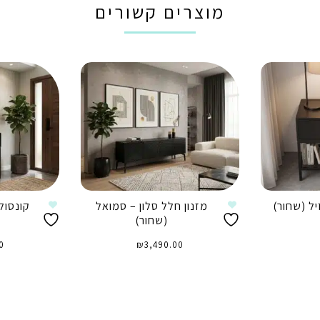
מוצרים קשורים
ל (שחור)
מזנון חלל סלון – סמואל
קונסול
(שחור)
0
₪
3,490.00
הוספה לסל
ה