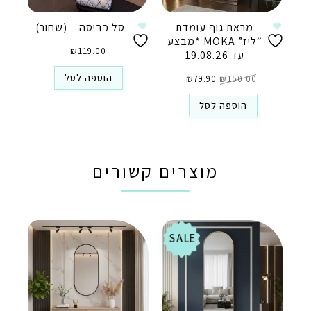
מראת גוף עומדת
סל כביסה – (שחור)
“ליז” MOKA *מבצע
₪
119.00
עד 19.08.26
המחיר
המחיר
הוספה לסל
150.00
₪
79.90
המקורי
₪
הנוכחי
היה:
הוא:
₪79.90.
₪150.00.
הוספה לסל
מוצרים קשורים
SALE