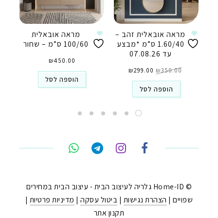
מראה אובאלית זהב –
מראה אובאלית
1.60/40 ס”מ *מבצע
100/60 ס”מ – שחור
עד 07.08.26
₪
450.00
המחיר
המחיר
350.00
₪
המקורי
299.00
₪
הנוכחי
היה:
הוא:
הוספה לסל
₪299.00.
₪350.00.
הוספה לסל
טלפון
ואטסאפ
פייסבוק מסנג'ר
ניווט בוויז
© Home-ID גלריה לעיצוב הבית - עיצוב הבית במחירים
שפויים |
הצהרת נגישות
|
ביטול עסקה
|
מדיניות פרטיות
|
נסטגרם
תקנון אתר