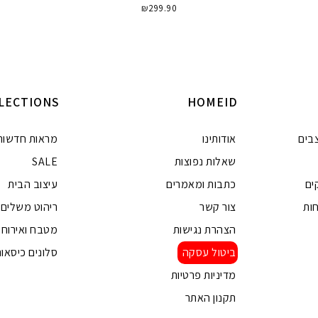
₪
299.90
הוספה לסל
ה
LECTIONS
HOMEID
בים
אודותינו
מראות חדשות
שאלות נפוצות
SALE
ים
כתבות ומאמרים
עיצוב הבית
ות
צור קשר
ריהוט משלים
הצהרת נגישות
מטבח ואירוח
ביטול עסקה
סלונים כיסאות
מדיניות פרטיות
תקנון האתר