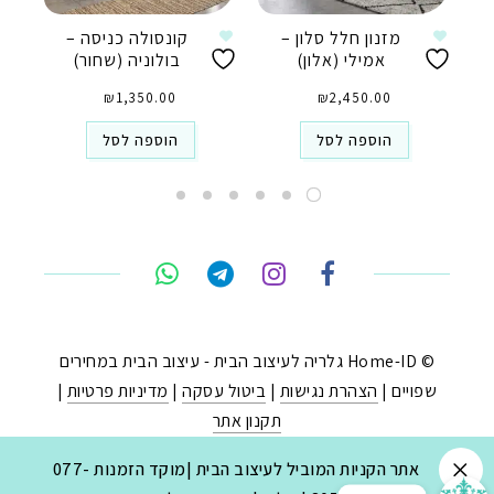
מזנון חלל סלון –
קונסולה כניסה –
אמילי (אלון)
בולוניה (שחור)
₪
1,350.00
₪
2,450.00
הוספה לסל
הוספה לסל
טלפון
ואטסאפ
פייסבוק מסנג'ר
ניווט בוויז
© Home-ID גלריה לעיצוב הבית - עיצוב הבית במחירים
שפויים |
הצהרת נגישות
|
ביטול עסקה
|
מדיניות פרטיות
|
נסטגרם
תקנון אתר
נבנה ב-
ע"י:
יעד פתרונות
|
בניית חנויות באינטרנט
.
אתר הקניות המוביל לעיצוב הבית |מוקד הזמנות 077-