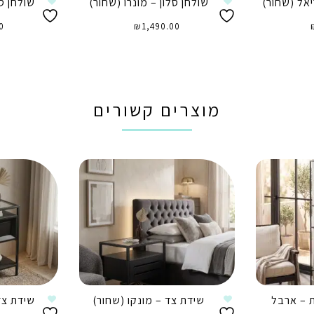
יאל (שחור)
שולחן סלון – מונרו (שחור)
שולחן סל
0
₪
1,490.00
הוספה לסל
ה
מוצרים קשורים
ת – ארבל
שידת צד – מונקו (שחור)
שידת צד