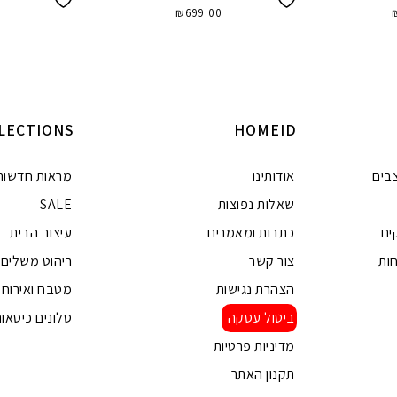
₪
699.00
הוספה לסל
ה
LECTIONS
HOMEID
בים
אודותינו
מראות חדשות
שאלות נפוצות
SALE
ים
כתבות ומאמרים
עיצוב הבית
ות
צור קשר
ריהוט משלים
הצהרת נגישות
מטבח ואירוח
ביטול עסקה
סלונים כיסאות
מדיניות פרטיות
תקנון האתר