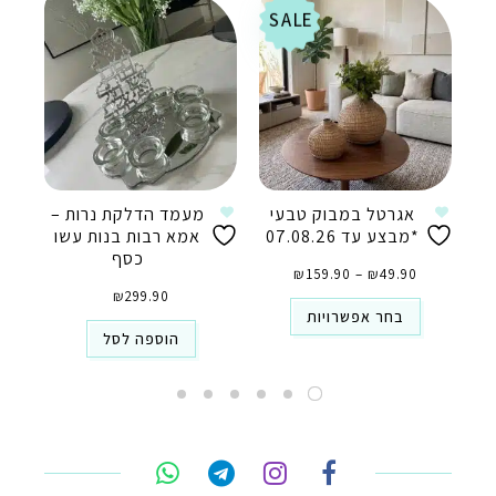
SALE
אגרטל במבוק טבעי
מעמד הדלקת נרות –
*מבצע עד 07.08.26
אמא רבות בנות עשו
כסף
טווח
49.90
₪
–
159.90
₪
מחירים:
⁦₪49.90⁩
עד
299.90
₪
⁦₪159.90⁩
בחר אפשרויות
הוספה לסל
טלפון
ואטסאפ