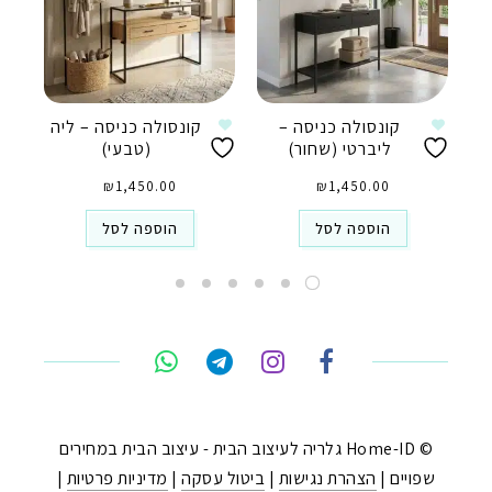
קונסולה כניסה –
קונסולה כניסה – ליה
ליברטי (שחור)
(טבעי)
₪
1,450.00
₪
1,450.00
הוספה לסל
הוספה לסל
טלפון
ואטסאפ
פייסבוק מסנג'ר
ניווט בוויז
© Home-ID גלריה לעיצוב הבית - עיצוב הבית במחירים
שפויים |
הצהרת נגישות
|
ביטול עסקה
|
מדיניות פרטיות
|