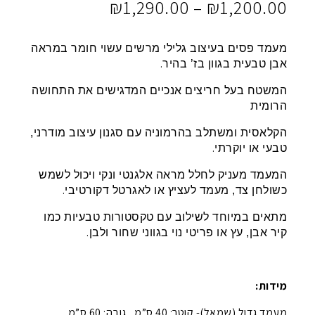
טווח
₪
1,290.00
–
₪
1,200.00
מחירים:
מעמד פסים בעיצוב גלילי מרשים עשוי חומר במראה
⁦₪1,200.00⁩
.
אבן טבעית בגוון בז’ בהיר
עד
המשטח בעל חריצים אנכיים המדגישים את התחושה
⁦₪1,290.00⁩
הרומית
הקלאסית ומשתלב בהרמוניה עם סגנון עיצוב מודרני,
.
טבעי או יוקרתי
המעמד מעניק לחלל מראה אלגנטי ונקי ויכול לשמש
.
כשולחן צד, מעמד לעציץ או לאגרטל דקורטיבי
מתאים במיוחד לשילוב עם טקסטורות טבעיות כמו
.
קיר אבן, עץ או פריטי נוי בגווני שחור ולבן
מידות:
מעמד גדול (שמאל)- קוטר: 40 ס”מ , גובה: 60 ס”מ