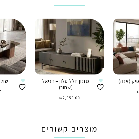
יק (אגוז)
מזנון חלל סלון – דניאל
שולח
(שחור)
0
₪
2,850.00
ה
הוספה לסל
מוצרים קשורים