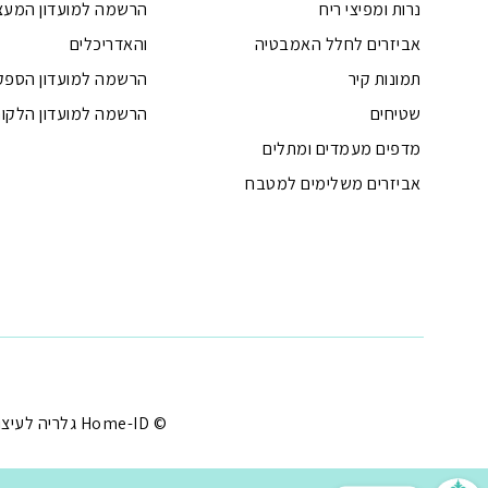
נרות ומפיצי ריח
הרשמה למועדון המעצ
אביזרים לחלל האמבטיה
והאדריכלים
תמונות קיר
הרשמה למועדון הספק
שטיחים
הרשמה למועדון הלקוח
מדפים מעמדים ומתלים
אביזרים משלימים למטבח
טלפון
ואטסאפ
פייסבוק מסנג'ר
ניווט בוויז
נסטגרם
© Home-ID גלריה לעיצוב הבית - עיצוב הבית במחירים שפויים |