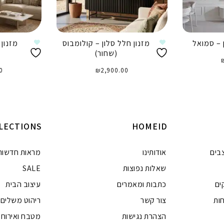
 – סמואל
מזנון חלל סלון – קולומבוס
מזנון 
(שחור)
0
₪
2,900.00
הוספה לסל
ה
LECTIONS
HOMEID
בים
אודותינו
מראות חדשות
שאלות נפוצות
SALE
ים
כתבות ומאמרים
עיצוב הבית
ות
צור קשר
ריהוט משלים
הצהרת נגישות
מטבח ואירוח