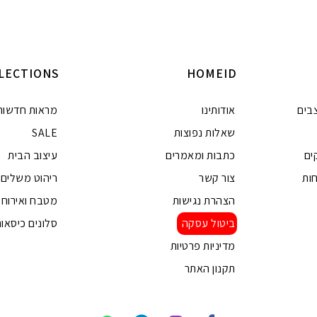
הוא:
₪380.00.
₪750
הוספה לסל
ה
LECTIONS
HOMEID
בים
אודותינו
מראות חדשות
שאלות נפוצות
SALE
ים
כתבות ומאמרים
עיצוב הבית
ות
צור קשר
ריהוט משלים
הצהרת נגישות
מטבח ואירוח
ביטול עסקה
סלונים כיסאות
מדיניות פרטיות
תקנון האתר