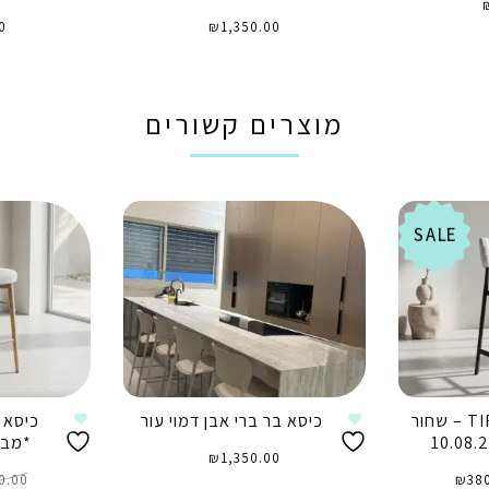
0
₪
1,350.00
הוספה לסל
ה
מוצרים קשורים
SALE
כיסא בר TIFFANY – שחור
כיסא בר ברי אבן דמוי עור
*מבצע ע
₪
1,350.00
ר
המחיר
רי
38
₪
הנוכחי
0.00