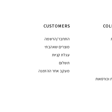
היה:
הוא:
₪399.00.
₪850.00.
הוספה לסל
וספה לסל
CUSTOMERS
COL
התחבר/הרשמה
מוצרים שאהבתי
עגלת קניות
תשלום
מעקב אחר ההזמנה
 וכורסאות