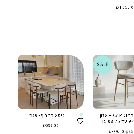
₪
1,350.0
וספה לסל
SALE
כיסא בר CAPRI – אלון
כיסא בר ריף- אגוז
ד 15.08.26
₪
399.00
המחיר
המחיר
85
₪
המקורי
399.00
₪
הנוכחי