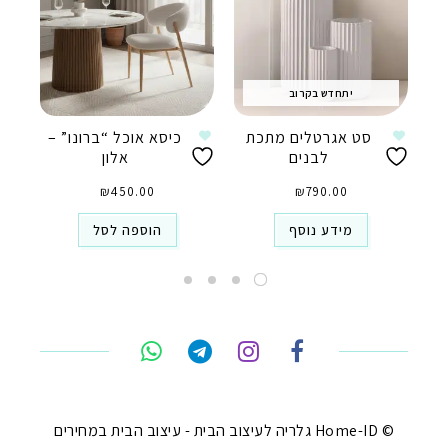
יתחדש בקרוב
סט אגרטלים מתכת
כיסא אוכל “ברונו” –
לבנים
אלון
₪
450.00
₪
790.00
מידע נוסף
הוספה לסל
טלפון
ואטסאפ
פייסבוק מסנג'ר
ניווט בוויז
© Home-ID גלריה לעיצוב הבית - עיצוב הבית במחירים