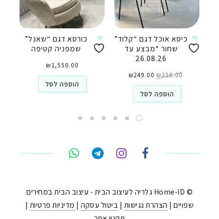
כיסא אוכל דגם “קלוד”
כורסא דגם “שאנל”
שחור *מבצע עד
שמפניה קטיפה
26.08.26
₪
1,550.00
המחיר
המחיר
350.00
₪
המקורי
249.00
₪
הנוכחי
היה:
הוא:
הוספה לסל
₪249.00.
₪350.00.
הוספה לסל
טלפון
ואטסאפ
פייסבוק מסנג'ר
ניווט בוויז
© Home-ID גלריה לעיצוב הבית - עיצוב הבית במחירים
שפויים |
הצהרת נגישות
|
ביטול עסקה
|
מדיניות פרטיות
|
נסטגרם
תקנון אתר