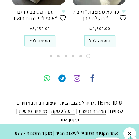
כורסא מעוצבת “רייצ’ל
ספה מעוצבת דגם
” בוקלה לבן
“אוסלו” + הדום תואם
₪
5,450.00
₪
1,600.00
הוספה לסל
הוספה לסל
טלפון
ואטסאפ
פייסבוק מסנג'ר
ניווט בוויז
© Home-ID גלריה לעיצוב הבית - עיצוב הבית במחירים
שפויים |
הצהרת נגישות
|
ביטול עסקה
|
מדיניות פרטיות
|
נסטגרם
תקנון אתר
נבנה ב-
ע"י:
יעד פתרונות
|
בניית חנויות באינטרנט
.
אתר הקניות המוביל לעיצוב הבית |מוקד הזמנות 077-