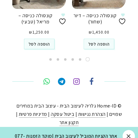
קונסולה כניסה – דיור
קונסולה כניסה –
(שחור)
מריאל (טבעי)
₪
1,250.00
₪
1,450.00
הוספה לסל
הוספה לסל
טלפון
ואטסאפ
פייסבוק מסנג'ר
ניווט בוויז
© Home-ID גלריה לעיצוב הבית - עיצוב הבית במחירים
שפויים |
הצהרת נגישות
|
ביטול עסקה
|
מדיניות פרטיות
|
נסטגרם
תקנון אתר
נבנה ב-
ע"י:
יעד פתרונות
|
בניית חנויות באינטרנט
.
אתר הקניות המוביל לעיצוב הבית |מוקד הזמנות 077-