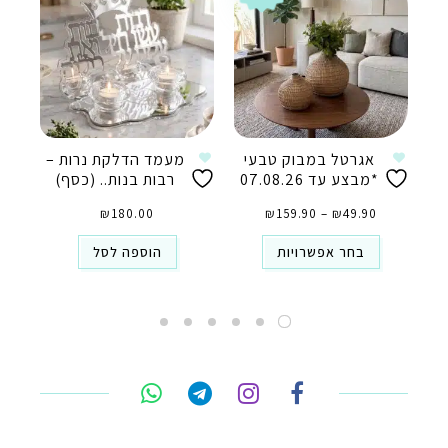
אגרטל במבוק טבעי
מעמד הדלקת נרות –
*מבצע עד 07.08.26
רבות בנות.. (כסף)
טווח
49.90
₪
–
159.90
₪
מחירים:
180.00
₪
⁦₪49.90⁩
עד
⁦₪159.90⁩
בחר אפשרויות
הוספה לסל
טלפון
ואטסאפ
פייסבוק מסנג'ר