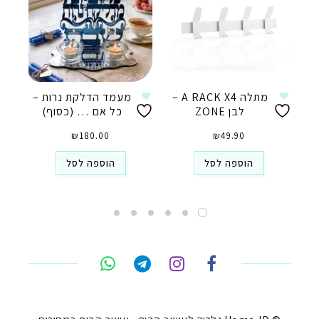
מתלה A RACK X4 –
מעמד הדלקת נרות –
לבן ZONE
כל אם … (כסוף)
₪
180.00
₪
49.90
הוספה לסל
הוספה לסל
טלפון
ואטסאפ
פייסבוק מסנג'ר
ניווט בוויז