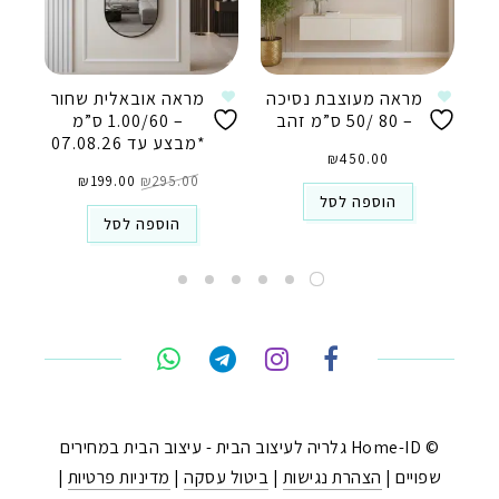
מראה מעוצבת נסיכה
מראה אובאלית שחור
– 80 /50 ס”מ זהב
– 1.00/60 ס”מ
*מבצע עד 07.08.26
₪
450.00
המחיר
המחיר
295.00
₪
המקורי
199.00
₪
הנוכחי
היה:
הוא:
הוספה לסל
₪199.00.
₪295.00.
הוספה לסל
טלפון
ואטסאפ
פייסבוק מסנג'ר
ניווט בוויז
© Home-ID גלריה לעיצוב הבית - עיצוב הבית במחירים
שפויים |
הצהרת נגישות
|
ביטול עסקה
|
מדיניות פרטיות
|