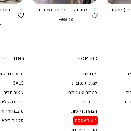
ל (מוקה)
שידת צד – מלינה (שמנת)
קונסול
₪
699.00
0
הוספה לסל
ה
LECTIONS
HOMEID
בים
אודותינו
מראות חדשות
שאלות נפוצות
SALE
ים
כתבות ומאמרים
עיצוב הבית
ות
צור קשר
ריהוט משלים
הצהרת נגישות
מטבח ואירוח
ביטול עסקה
סלונים כיסאות
מדיניות פרטיות