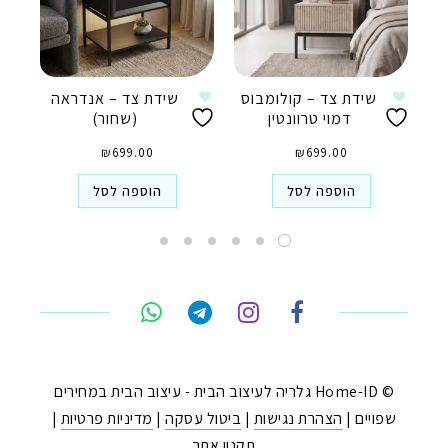
שידת צד – קולומבוס
שידת צד – אנדראה
דמוי טרוונטין
(שחור)
₪
699.00
₪
699.00
הוספה לסל
הוספה לסל
טלפון
ואטסאפ
פייסבוק מסנג'ר
ניווט בוויז
© Home-ID גלריה לעיצוב הבית - עיצוב הבית במחירים
שפויים |
הצהרת נגישות
|
ביטול עסקה
|
מדיניות פרטיות
|
נסטגרם
תקנון אתר