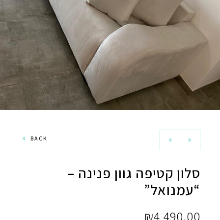
BACK
סלון קטיפה גוון פנינה –
“עמנואל”
₪
4,490.00