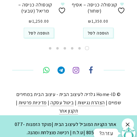
קונסולה כניסה – אסיף
קונסולה כניסה –
(שחור)
מריאל (טבעי)
₪
1,250.00
₪
1,350.00
הוספה לסל
הוספה לסל
טלפון
ואטסאפ
פייסבוק מסנג'ר
ניווט בוויז
© Home-ID גלריה לעיצוב הבית - עיצוב הבית במחירים
שפויים |
הצהרת נגישות
|
ביטול עסקה
|
מדיניות פרטיות
|
נסטגרם
תקנון אתר
נבנה ב-
ע"י:
יעד פתרונות
|
בניית חנויות באינטרנט
.
אתר הקניות המוביל לעיצוב הבית |מוקד הזמנות 077-
?עזרה
8053030 |ט.ל.ח | רכישה מוצלחת ומהנה.