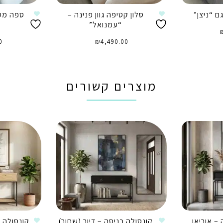
ם “ניצן”
סלון קטיפה גוון פנינה –
ספה מעו
“עמנואל”
0
₪
4,490.00
הוספה לסל
ה
מוצרים קשורים
– אוריאן
קונסולה כניסה – דיור (שחור)
קונסולה כ