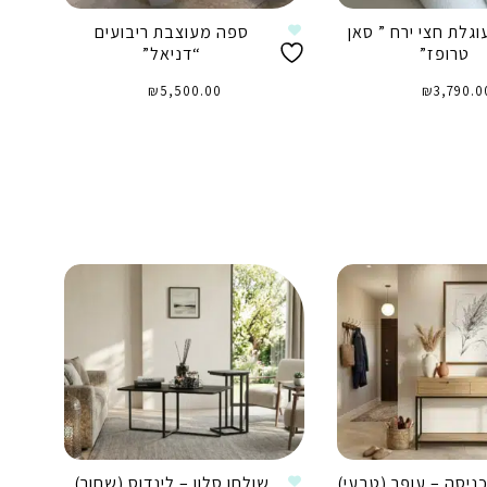
גלת חצי ירח ” סאן
ספה מעוצבת ריבועים
טרופז”
“דניאל”
₪
5,500.00
₪
3,790.0
וספה לסל
הוספה לסל
ניסה – עופר (טבעי)
שולחן סלון – לינדוס (שחור)