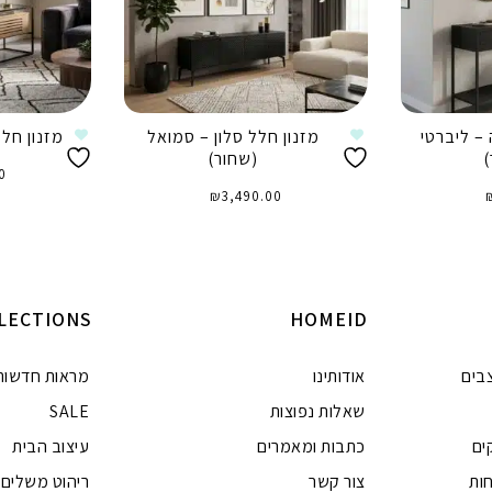
– ליברטי
מזנון חלל סלון – סמואל
מזנון חלל
)
(שחור)
0
₪
3,490.00
ה
הוספה לסל
LECTIONS
HOMEID
בים
אודותינו
מראות חדשות
שאלות נפוצות
SALE
ים
כתבות ומאמרים
עיצוב הבית
ות
צור קשר
ריהוט משלים