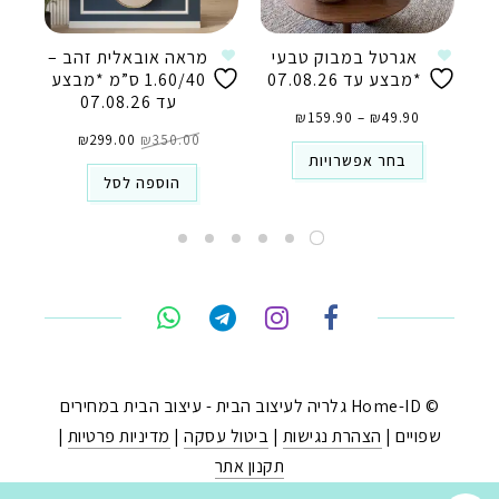
אגרטל במבוק טבעי
מראה אובאלית זהב –
*מבצע עד 07.08.26
1.60/40 ס”מ *מבצע
עד 07.08.26
טווח
49.90
₪
–
159.90
₪
מחירים:
⁦₪49.90⁩
המחיר
המחיר
עד
350.00
₪
המקורי
299.00
₪
הנוכחי
⁦₪159.90⁩
היה:
הוא:
בחר אפשרויות
₪299.00.
₪350.00.
הוספה לסל
טלפון
ואטסאפ
פייסבוק מסנג'ר
ניווט בוויז
© Home-ID גלריה לעיצוב הבית - עיצוב הבית במחירים
שפויים |
הצהרת נגישות
|
ביטול עסקה
|
מדיניות פרטיות
|
נסטגרם
תקנון אתר
נבנה ב-
ע"י:
יעד פתרונות
|
בניית חנויות באינטרנט
.