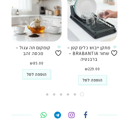
מתקן ייבוש כלים קטן –
קומקום תה עגול –
שחור BRABANTIA –
מכסה זהב
ברבנטיה
₪
85.00
₪
229.00
הוספה לסל
הוספה לסל
טלפון
ואטסאפ
פייסבוק מסנג'ר