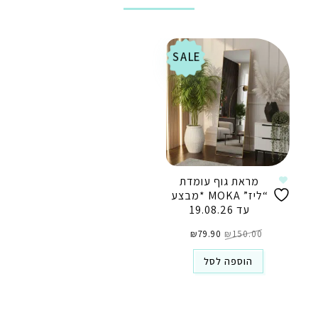
SALE
מראת גוף עומדת
“ליז” MOKA *מבצע
עד 19.08.26
המחיר
המחיר
150.00
₪
79.90
המקורי
₪
הנוכחי
היה:
הוא:
₪79.90.
₪150.00.
הוספה לסל