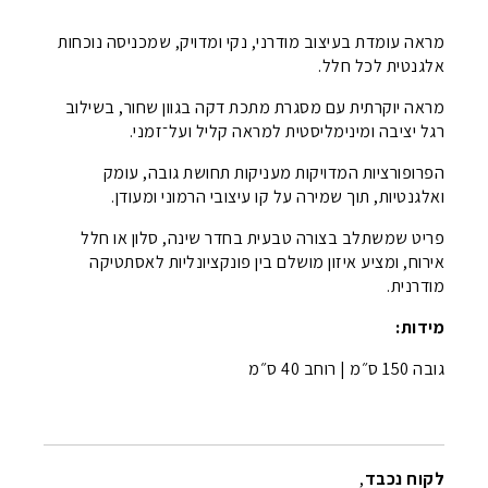
היה:
הוא:
מראה עומדת בעיצוב מודרני, נקי ומדויק, שמכניסה נוכחות
אלגנטית לכל חלל.
₪99.00.
₪170.00.
מראה יוקרתית עם מסגרת מתכת דקה בגוון שחור, בשילוב
רגל יציבה ומינימליסטית למראה קליל ועל־זמני.
הפרופורציות המדויקות מעניקות תחושת גובה, עומק
ואלגנטיות, תוך שמירה על קו עיצובי הרמוני ומעודן.
פריט שמשתלב בצורה טבעית בחדר שינה, סלון או חלל
אירוח, ומציע איזון מושלם בין פונקציונליות לאסתטיקה
מודרנית.
מידות:
גובה 150 ס״מ | רוחב 40 ס״מ
לקוח נכבד
,