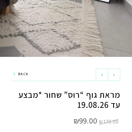
BACK
מראת גוף “רוס” שחור *מבצע
עד 19.08.26
המחיר
המחיר
₪
99.00
₪
170.00
המקורי
הנוכחי