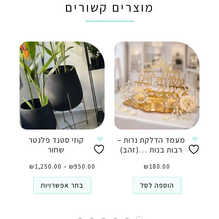
מוצרים קשורים
מעמד הדלקת נרות –
קוזי סטנד פלנטר
רבות בנות …(זהב)
שחור
טווח
180.00
₪
950.00
₪
–
1,250.00
₪
מחירים:
⁦₪950.00⁩
עד
⁦₪1,250.00⁩
הוספה לסל
בחר אפשרויות
טלפון