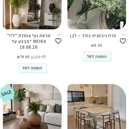
פרח גיבסנית בודד – לבן
מראת גוף עומדת “ליז”
MOKA *מבצע עד
₪
9.50
19.08.26
המחיר
המחיר
הוספה לסל
150.00
₪
79.90
המקורי
₪
הנוכחי
היה:
הוא:
₪79.90.
₪150.00.
הוספה לסל
SALE