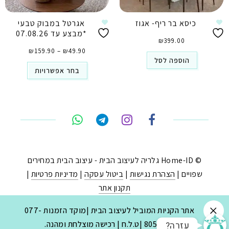
כיסא בר ריף- אגוז
אגרטל במבוק טבעי
*מבצע עד 07.08.26
₪
399.00
טווח
49.90
₪
–
159.90
₪
מחירים:
⁦₪49.90⁩
הוספה לסל
עד
⁦₪159.90⁩
בחר אפשרויות
טלפון
ואטסאפ
פייסבוק מסנג'ר
ניווט בוויז
© Home-ID גלריה לעיצוב הבית - עיצוב הבית במחירים
שפויים |
הצהרת נגישות
|
ביטול עסקה
|
מדיניות פרטיות
|
נסטגרם
תקנון אתר
נבנה ב-
ע"י:
יעד פתרונות
|
בניית חנויות באינטרנט
.
אתר הקניות המוביל לעיצוב הבית |מוקד הזמנות 077-
?עזרה
8053030 |ט.ל.ח | רכישה מוצלחת ומהנה.