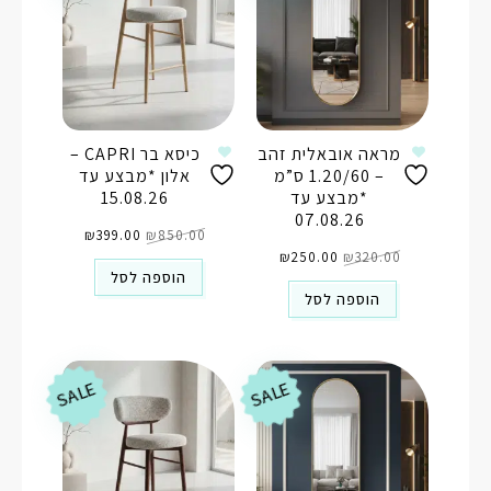
מראה אובאלית זהב
כיסא בר CAPRI –
– 1.20/60 ס”מ
אלון *מבצע עד
*מבצע עד
15.08.26
07.08.26
המחיר
המחיר
850.00
₪
המקורי
399.00
₪
הנוכחי
המחיר
המחיר
היה:
הוא:
320.00
₪
המקורי
250.00
₪
הנוכחי
₪850.00.
₪399.00.
היה:
הוא:
הוספה לסל
₪250.00.
₪320.00.
הוספה לסל
SALE
SALE