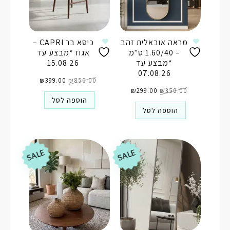
מראה אובאלית זהב
כיסא בר CAPRI –
– 1.60/40 ס”מ
אגוז *מבצע עד
*מבצע עד
15.08.26
07.08.26
המחיר
המחיר
850.00
₪
המקורי
399.00
₪
הנוכחי
המחיר
המחיר
היה:
הוא:
350.00
₪
המקורי
299.00
₪
הנוכחי
₪850.00.
₪399.00.
היה:
הוא:
הוספה לסל
₪299.00.
₪350.00.
הוספה לסל
SALE
SALE