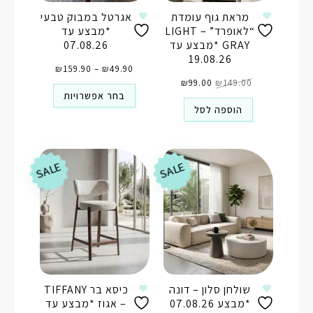
מראת גוף עומדת
אגרטל במבוק טבעי
“לאופרד” – LIGHT
*מבצע עד
GRAY *מבצע עד
07.08.26
19.08.26
טווח
49.90
₪
–
159.90
₪
מחירים:
המחיר
המחיר
⁦₪49.90⁩
149.00
₪
99.00
המקורי
₪
הנוכחי
עד
היה:
הוא:
⁦₪159.90⁩
בחר אפשרויות
₪99.00.
₪149.00.
הוספה לסל
SALE
SALE
שולחן סלון – דונה
כיסא בר TIFFANY
*מבצע 07.08.26
– אגוז *מבצע עד