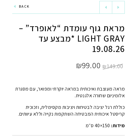
BACK
מראת גוף עומדת “לאופרד” –
LIGHT GRAY *מבצע עד
19.08.26
המחיר
המחיר
₪
99.00
₪
149.00
המקורי
הנוכחי
היה:
הוא:
מראה מעוצבת ואיכותית במראה יוקרתי ומפואר, עם מסגרת
אלומיניום שחורה אלגנטית.
₪99.00.
₪149.00.
כוללת רגל יציבה לבטיחות ויציבות מקסימלית, וזכוכית
קריסטל איכותית המבטיחה השתקפות נקייה וללא עיוותים.
מידות:
150×40 ס״מ