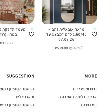
מראה אובאלית זהב –
מעמד הדלקת נר
1.60/40 ס”מ *מבצע עד
בנות.. (רוז
07.08.26
₪
180.00
המחיר
המחיר
350.00
₪
המקורי
299.00
₪
הנוכחי
היה:
הוא:
₪299.00.
₪350.00.
הוספה לסל
הוספה לסל
SUGGESTION
MORE
נרות ומפיצי ריח
הרשמה למועדון המעצ
אביזרים לחלל האמבטיה
והאדריכלים
תמונות קיר
הרשמה למועדון הספק