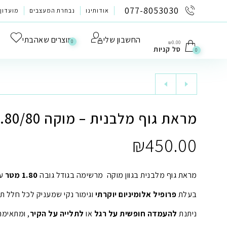
לתוכן
077-8053030
אודותינו
נבחרת המעצבים
מועדון 
החשבון שלי
מוצרים שאהבתי
0
₪
0.00
סל קניות
0
מראת גוף מלבנית – מוקה 1.80/80
₪
450.00
מראת גוף מלבנית בגוון מוקה מרשימה בגודל גובה
1.80 מטר
ע
בעלת
פרופיל אלומיניום יוקרתי
וגימור נקי שמעניק לכל חלל תח
ניתנת
להעמדה חופשית על רגל
או
לתלייה על הקיר
, ומתאימ