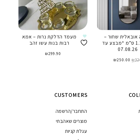
אובאלית שחור –
מעמד הדלקת נרות – אמא
1.20/60 ס”מ *מבצע עד
רבות בנות עשו זהב
07.08.26
₪
299.90
המחיר
המחיר
32
₪
המקורי
250.00
₪
הנוכחי
היה:
הוא:
₪250.00.
₪320.00.
הוספה לסל
וספה לסל
CUSTOMERS
COL
התחבר/הרשמה
מוצרים שאהבתי
עגלת קניות