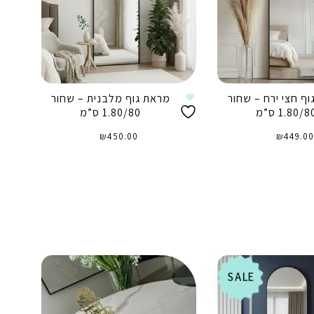
ף חצי ירח – שחור
מראת גוף מלבנית – שחור
1.80/8 ס”מ
1.80/80 ס”מ
₪
450.00
₪
449.00
וספה לסל
הוספה לסל
SALE