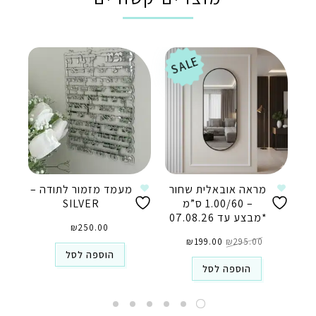
SALE
מראה אובאלית שחור
מעמד מזמור לתודה –
– 1.00/60 ס”מ
SILVER
*מבצע עד 07.08.26
₪
250.00
המחיר
המחיר
295.00
₪
המקורי
199.00
₪
הנוכחי
היה:
הוא:
הוספה לסל
₪199.00.
₪295.00.
הוספה לסל
טלפון