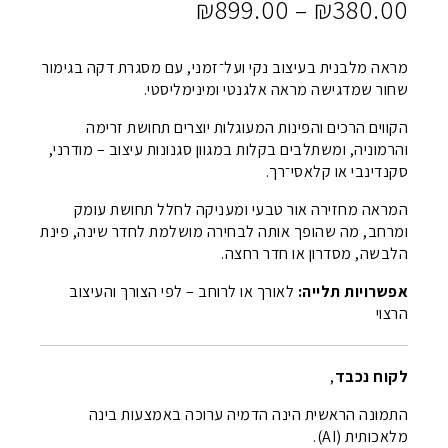
טווח
₪
899.00
–
₪
380.00
מחירים:
מראה מלבנית בעיצוב נקי ועל־זמני, עם מסגרת דקה בגימור
⁦₪380.00⁩
שחור שמדגישה מראה אלגנטי ומינימליסטי.
עד
הקווים הרכים והפינות המעוגלות יוצרים תחושת זרימה
⁦₪899.00⁩
והרמוניה, ומשתלבים בקלות במגוון סגנונות עיצוב – מודרני,
סקנדינבי או קלאסי־רך.
המראה מחזירה אור טבעי ומעניקה לחלל תחושת עומק
ומרחב, מה שהופך אותה לבחירה מושלמת לחדר שינה, פינת
הלבשה, מסדרון או חדר רחצה.
אפשרויות תלייה:
לאורך או לרוחב – לפי הצורך והעיצוב
הרצוי
לקוח נכבד
,
התמונה הראשית הינה הדמיה ערוכה באמצעות בינה
מלאכותית (AI).