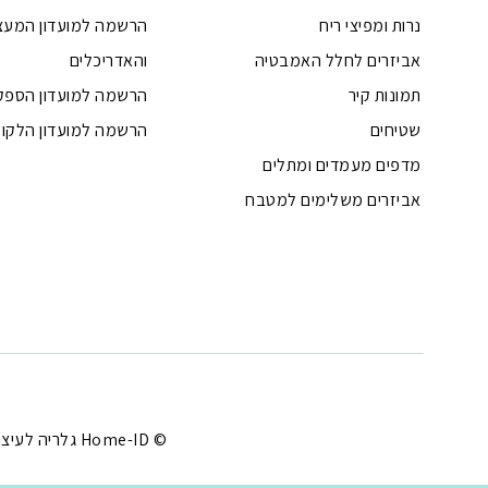
נרות ומפיצי ריח
הרשמה למועדון המעצ
אביזרים לחלל האמבטיה
והאדריכלים
תמונות קיר
הרשמה למועדון הספק
שטיחים
הרשמה למועדון הלקוח
מדפים מעמדים ומתלים
אביזרים משלימים למטבח
טלפון
ואטסאפ
פייסבוק מסנג'ר
ניווט בוויז
נסטגרם
© Home-ID גלריה לעיצוב הבית - עיצוב הבית במחירים שפויים |