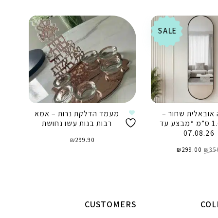
SALE
אובאלית שחור –
מעמד הדלקת נרות – אמא
1.60/40 ס”מ *מבצע עד
רבות בנות עשו נחושת
07.08.26
₪
299.90
המחיר
המחיר
35
₪
המקורי
299.00
₪
הנוכחי
היה:
הוא:
₪299.00.
₪350.00.
הוספה לסל
וספה לסל
CUSTOMERS
COL