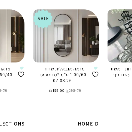
SALE
ות – אשת
מראה אובאלית שחור –
מראה 
 עשו כסף
1.00/60 ס”מ *מבצע עד
07.08.26
המחיר
המחיר
295.00
₪
המקורי
199.00
₪
הנוכחי
0.00
היה:
הוא:
₪199.00.
₪295.00.
הוספה לסל
ה
LECTIONS
HOMEID