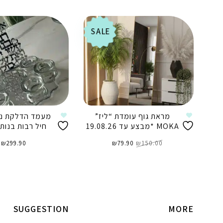
SALE
מראת גוף עומדת “ליז”
מעמד הדלקת נר
MOKA *מבצע עד 19.08.26
חיל רבות בנות
המחיר
המחיר
150.00
₪
79.90
המקורי
₪
הנוכחי
299.90
₪
היה:
הוא:
₪79.90.
₪150.00.
הוספה לסל
הוספה לסל
SUGGESTION
MORE