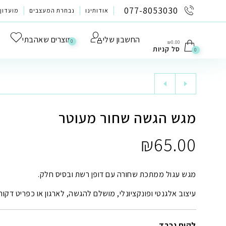
לתוכן
077-8053030
אודותינו
נבחרת המעצבים
מועדון 
החשבון שלי
מוצרים שאהבתי
0
₪
0.00
סל קניות
0
מגש הגשה שחור מעוטר
₪
65.00
מגש עגול ממתכת שחורה עם דופן רשת ובסיס חלק.
עיצוב אלגנטי ופונקציונלי, מושלם להגשה, לארגון או כפריט דקורט
לקוח נכבד
,