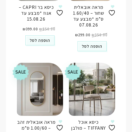
מראה אובאלית
כיסא בר CAPRI –
שחור – 1.60/40
אגוז *מבצע עד
ס”מ *מבצע עד
15.08.26
07.08.26
המחיר
המחיר
850.00
₪
המקורי
399.00
₪
הנוכחי
המחיר
המחיר
היה:
הוא:
350.00
₪
המקורי
299.00
₪
הנוכחי
₪850.00.
₪399.00.
היה:
הוא:
הוספה לסל
₪299.00.
₪350.00.
הוספה לסל
SALE
SALE
כיסא אוכל
מראה אובאלית זהב
TIFFANY – מולבן
– 1.00/60 ס”מ