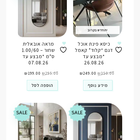
יתחדש בקרוב
כיסא פינת אוכל
מראה אובאלית
דגם “קלוד” קאמל
שחור – 1.00/60
*מבצע עד
ס”מ *מבצע עד
07.08.26
26.08.26
המחיר
המחיר
המחיר
המחיר
350.00
₪
המקורי
249.00
₪
הנוכחי
295.00
₪
המקורי
199.00
₪
הנוכחי
היה:
הוא:
היה:
הוא:
₪199.00.
₪295.00.
₪249.00.
₪350.00.
מידע נוסף
הוספה לסל
SALE
SALE