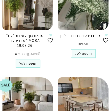
פרח גיבסנית בודד – לבן
מראת גוף עומדת “ליז”
MOKA *מבצע עד
₪
9.50
19.08.26
המחיר
המחיר
הוספה לסל
150.00
₪
79.90
המקורי
₪
הנוכחי
היה:
הוא:
₪79.90.
₪150.00.
הוספה לסל
SALE