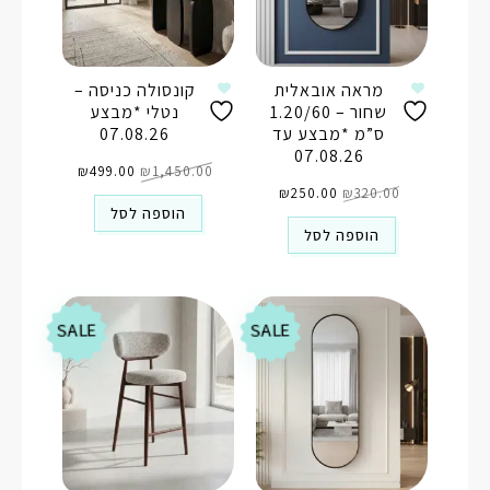
מראה אובאלית
קונסולה כניסה –
שחור – 1.20/60
נטלי *מבצע
ס”מ *מבצע עד
07.08.26
07.08.26
המחיר
המחיר
1,450.00
₪
המקורי
499.00
₪
הנוכחי
המחיר
המחיר
היה:
הוא:
320.00
₪
המקורי
250.00
₪
הנוכחי
₪1,450.00.
₪499.00.
היה:
הוא:
הוספה לסל
₪250.00.
₪320.00.
הוספה לסל
SALE
SALE