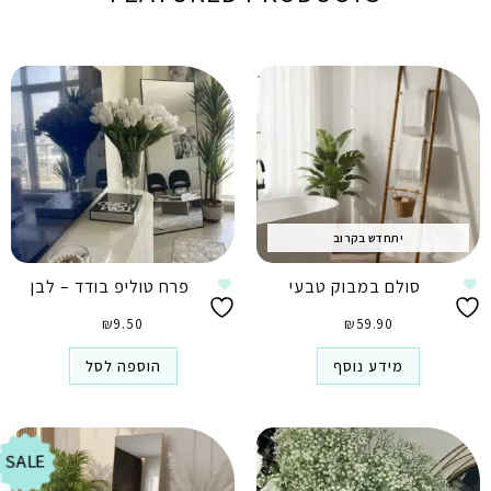
יתחדש בקרוב
סולם במבוק טבעי
פרח טוליפ בודד – לבן
₪
9.50
₪
59.90
מידע נוסף
הוספה לסל
SALE