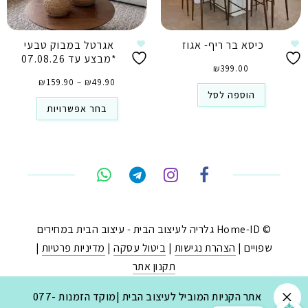
כיסא בר ריף- אגוז
אגרטל במבוק טבעי
*מבצע עד 07.08.26
₪
399.00
טווח
49.90
₪
–
159.90
₪
מחירים:
⁦₪49.90⁩
הוספה לסל
עד
⁦₪159.90⁩
בחר אפשרויות
טלפון
ואטסאפ
פייסבוק מסנג'ר
ניווט בוויז
© Home-ID גלריה לעיצוב הבית - עיצוב הבית במחירים
שפויים |
הצהרת נגישות
|
ביטול עסקה
|
מדיניות פרטיות
|
נסטגרם
תקנון אתר
נבנה ב-
ע"י:
יעד פתרונות
|
בניית חנויות באינטרנט
.
אתר הקניות המוביל לעיצוב הבית |מוקד הזמנות 077-