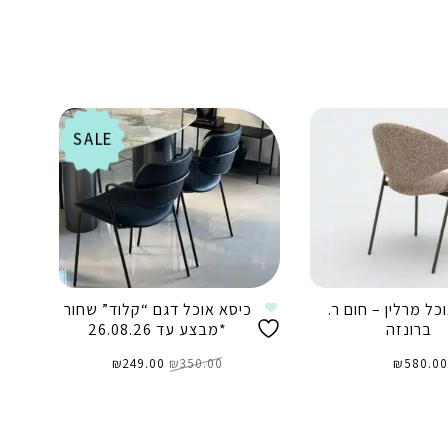
SALE
כל מרלין – חום ר.
כיסא אוכל דגם “קלוד” שחור
כ
ברונזה
*מבצע עד 26.08.26
המחיר
המחיר
580.0
₪
350.00
₪
המקורי
249.00
₪
הנוכחי
היה:
הוא:
₪249.00.
₪350.00.
וספה לסל
הוספה לסל