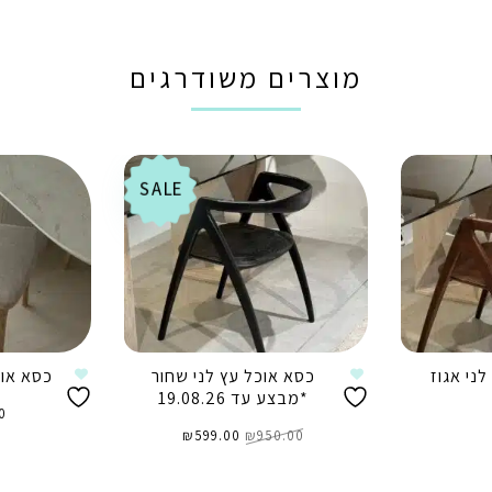
מוצרים משודרגים
SALE
ני אגוז
כסא אוכל עץ לני שחור
כסא אוכ
*מבצע עד 19.08.26
0
המחיר
המחיר
950.00
₪
המקורי
599.00
₪
הנוכחי
היה:
הוא:
₪599.00.
₪950.00.
ה
הוספה לסל