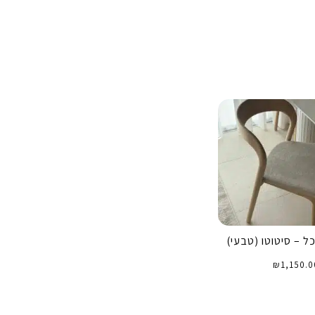
ל – סיטוטו (טבעי)
₪
1,150.0
וספה לסל