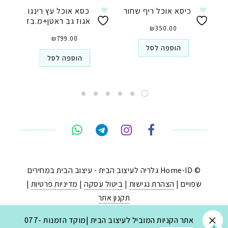
כיסא אוכל ריף שחור
כסא אוכל עץ רינגו
אגוז גב ראטן+מ.בז
₪
350.00
₪
799.00
הוספה לסל
הוספה לסל
טלפון
ואטסאפ
פייסבוק מסנג'ר
ניווט בוויז
© Home-ID גלריה לעיצוב הבית - עיצוב הבית במחירים
שפויים |
הצהרת נגישות
|
ביטול עסקה
|
מדיניות פרטיות
|
נסטגרם
תקנון אתר
נבנה ב-
ע"י:
יעד פתרונות
|
בניית חנויות באינטרנט
.
אתר הקניות המוביל לעיצוב הבית |מוקד הזמנות 077-