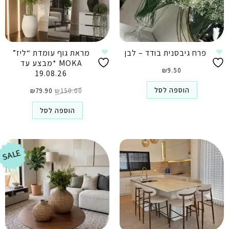
פרח גיבסנית בודד – לבן
מראת גוף עומדת “ליז”
MOKA *מבצע עד
₪
9.50
19.08.26
המחיר
המחיר
הוספה לסל
150.00
₪
79.90
המקורי
₪
הנוכחי
היה:
הוא:
₪79.90.
₪150.00.
הוספה לסל
SALE