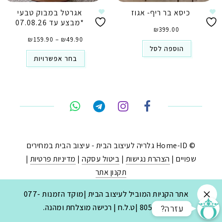
כיסא בר ריף- אגוז
אגרטל במבוק טבעי
*מבצע עד 07.08.26
₪
399.00
טווח
49.90
₪
–
159.90
₪
מחירים:
⁦₪49.90⁩
הוספה לסל
עד
⁦₪159.90⁩
בחר אפשרויות
טלפון
ואטסאפ
פייסבוק מסנג'ר
ניווט בוויז
© Home-ID גלריה לעיצוב הבית - עיצוב הבית במחירים
שפויים |
הצהרת נגישות
|
ביטול עסקה
|
מדיניות פרטיות
|
נסטגרם
תקנון אתר
נבנה ב-
ע"י:
יעד פתרונות
|
בניית חנויות באינטרנט
.
אתר הקניות המוביל לעיצוב הבית |מוקד הזמנות 077-
?עזרה
8053030 |ט.ל.ח | רכישה מוצלחת ומהנה.