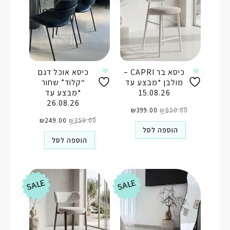
כיסא בר CAPRI –
כיסא אוכל דגם
מולבן *מבצע עד
“קלוד” שחור
15.08.26
*מבצע עד
26.08.26
המחיר
המחיר
850.00
₪
המקורי
399.00
₪
הנוכחי
היה:
הוא:
המחיר
המחיר
₪850.00.
₪399.00.
350.00
₪
המקורי
249.00
₪
הנוכחי
היה:
הוא:
הוספה לסל
₪249.00.
₪350.00.
הוספה לסל
SALE
SALE