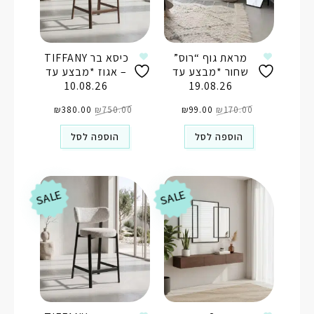
מראת גוף “רוס”
כיסא בר TIFFANY
שחור *מבצע עד
– אגוז *מבצע עד
10.08.26
19.08.26
המחיר
המחיר
המחיר
המחיר
170.00
₪
99.00
המקורי
₪
הנוכחי
750.00
₪
המקורי
380.00
₪
הנוכחי
היה:
הוא:
היה:
הוא:
₪380.00.
₪750.00.
₪99.00.
₪170.00.
הוספה לסל
הוספה לסל
SALE
SALE