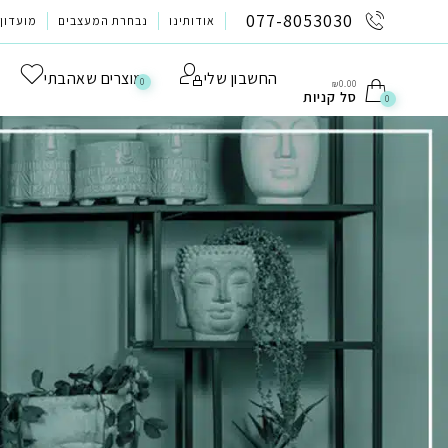
לתוכן
077-8053030
אודותינו
נבחרת המעצבים
מועדון 
החשבון שלי
מוצרים שאהבתי
0
₪
0.00
סל קניות
0