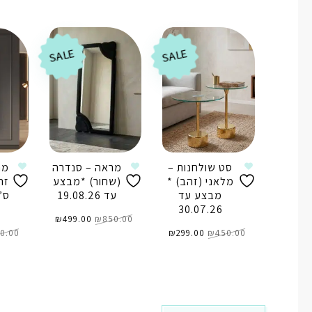
₪299.00.
₪350.00.
הוספה לסל
הוספה לסל
הו
SALE
SALE
סט שולחנות –
מראה – סנדרה
מר
מלאני (זהב) *
(שחור) *מבצע
מבצע עד
עד 19.08.26
ס”
30.07.26
המחיר
המחיר
850.00
₪
המקורי
499.00
₪
הנוכחי
המחיר
המחיר
היה:
הוא:
450.00
₪
המקורי
299.00
₪
הנוכחי
₪850.00.
₪499.00.
0.00
היה:
הוא:
₪299.00.
₪450.00.
הוספה לסל
הוספה לסל
הו