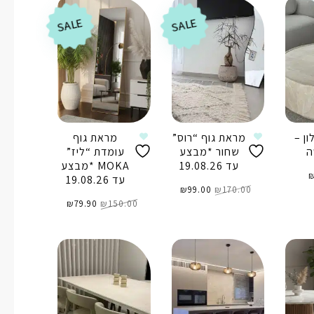
SALE
SALE
ון –
מראת גוף “רוס”
מראת גוף
ה
שחור *מבצע
עומדת “ליז”
עד 19.08.26
MOKA *מבצע
עד 19.08.26
המחיר
המחיר
170.00
₪
99.00
המקורי
₪
הנוכחי
היה:
הוא:
המחיר
המחיר
₪170.00.
₪99.00.
150.00
₪
79.90
המקורי
₪
הנוכחי
ל
היה:
הוא:
₪79.90.
₪150.00.
הוספה לסל
הוספה לסל