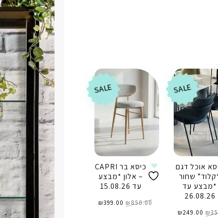
SALE
SALE
סא אוכל דגם
כיסא בר CAPRI
קלוד” שחור
– אלון *מבצע
*מבצע עד
עד 15.08.26
26.08.26
המחיר
המחיר
850.00
₪
המקורי
399.00
₪
הנוכחי
המחיר
המחיר
היה:
הוא:
35
₪
המקורי
249.00
₪
הנוכחי
₪850.00.
₪399.00.
היה:
הוא: