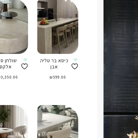
כיסא בר טליה
שולחן סל
אבן
אלקס
₪
3,350.00
₪
599.00
הוספה לסל
הוספה לס