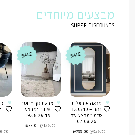
מבצעים מיוחדים
SUPER DISCOUNTS
SALE
SALE
מראה אובאלית
מראת גוף “רוס”
כי
זהב – 1.60/40
שחור *מבצע
“
ס”מ *מבצע עד
עד 19.08.26
07.08.26
המחיר
המחיר
170.00
₪
99.00
המקורי
₪
הנוכחי
המחיר
המחיר
היה:
הוא:
350.00
₪
המקורי
299.00
₪
הנוכחי
₪170.00.
₪99.00.
0.00
היה:
הוא: