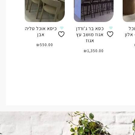
כל
כסא בר ג’ורדן
כיסא אוכל טליה
אלון
אגוז מושב עץ
אבן
אגוז
₪
550.00
₪
1,350.00
ל
הוספה לסל
הוספה לסל