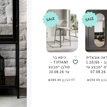
₪249.00.
₪350.00.
הוספה לסל
ספה לסל
SALE
SALE
אה אובאלית
כיסא בר
זהב – 1.20/60
TIFFANY –
מ *מבצע עד
מולבן *מבצע
07.08.26
עד 10.08.26
המחיר
המחיר
המחיר
המחיר
32
₪
המקורי
250.00
₪
הנוכחי
750.00
₪
המקורי
380.00
₪
הנוכחי
היה:
הוא:
היה:
הוא:
₪380.00.
₪750.00.
₪250.00.
₪320.00.
ספה לסל
הוספה לסל