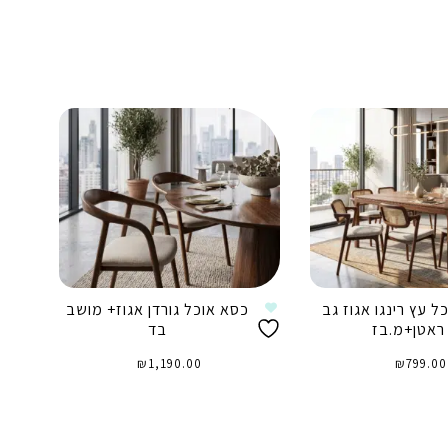
ל עץ רינגו אגוז גב
כסא אוכל גורדן אגוז+ מושב
כ
ראטן+מ.בז
בד
₪
1,190.00
₪
799.00
וספה לסל
הוספה לסל