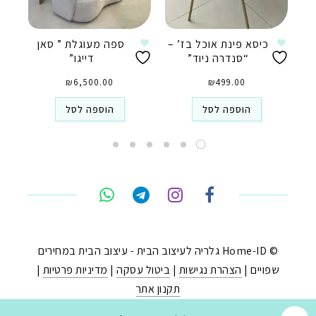
כיסא פינת אוכל בז’ –
ספה מעוגלת ” סאן
“סנדרה ניוד”
דייגו”
₪
6,500.00
₪
499.00
הוספה לסל
הוספה לסל
טלפון
ואטסאפ
פייסבוק מסנג'ר
ניווט בוויז
© Home-ID גלריה לעיצוב הבית - עיצוב הבית במחירים
שפויים |
הצהרת נגישות
|
ביטול עסקה
|
מדיניות פרטיות
|
נסטגרם
תקנון אתר
נבנה ב-
ע"י:
יעד פתרונות
|
בניית חנויות באינטרנט
.