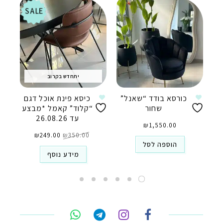
SALE
יתחדש בקרוב
כורסא בודד “שאנל”
כיסא פינת אוכל דגם
שחור
“קלוד” קאמל *מבצע
עד 26.08.26
₪
1,550.00
המחיר
המחיר
350.00
₪
המקורי
249.00
₪
הנוכחי
היה:
הוא:
הוספה לסל
₪249.00.
₪350.00.
מידע נוסף
טלפון
ואטסאפ