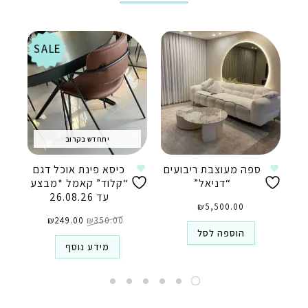
SALE
יתחדש בקרוב
ספה מעוצבת ריבועים
כיסא פינת אוכל דגם
“דניאל”
“קלוד” קאמל *מבצע
עד 26.08.26
₪
5,500.00
המחיר
המחיר
350.00
₪
המקורי
249.00
₪
הנוכחי
היה:
הוא:
הוספה לסל
₪249.00.
₪350.00.
מידע נוסף
טלפון