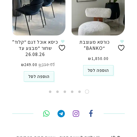
כורסא מעוצבת
כיסא אוכל דגם “קלוד”
“BANKO”
שחור *מבצע עד
26.08.26
₪
1,850.00
המחיר
המחיר
350.00
₪
המקורי
249.00
₪
הנוכחי
היה:
הוא:
הוספה לסל
₪249.00.
₪350.00.
הוספה לסל
טלפון
ואטסאפ
פייסבוק מסנג'ר
ניווט בוויז