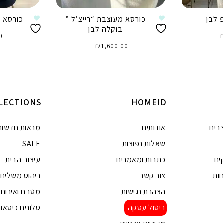
 לבן
כורסא מעוצבת “רייצ’ל ”
כורסא ב
בוקלה לבן
0
₪
1,600.00
ה
הוספה לסל
LECTIONS
HOMEID
בים
אודותינו
מראות חדשות
שאלות נפוצות
SALE
ים
כתבות ומאמרים
עיצוב הבית
ות
צור קשר
ריהוט משלים
הצהרת נגישות
מטבח ואירוח
ביטול עסקה
סלונים כיסאות