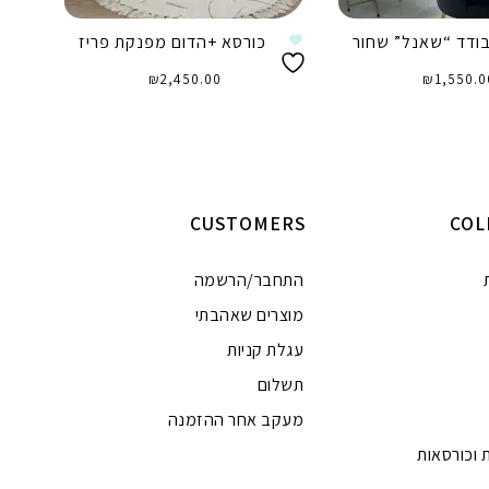
ודד “שאנל” שחור
כורסא +הדום מפנקת פריז
כ
₪
2,450.00
₪
1,550.0
וספה לסל
הוספה לסל
CUSTOMERS
COL
התחבר/הרשמה
מוצרים שאהבתי
עגלת קניות
תשלום
מעקב אחר ההזמנה
 וכורסאות